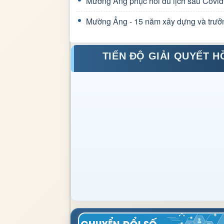
Mường Ảng phục hồi du lịch sau Covid
Mường Ảng - 15 năm xây dựng và trưở
TIẾN ĐỘ GIẢI QUYẾT H