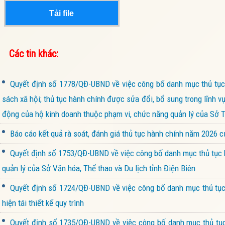
Tải file
Các tin khác:
Quyết định số 1778/QĐ-UBND về việc công bố danh mục thủ tục 
sách xã hội; thủ tục hành chính được sửa đổi, bổ sung trong lĩnh v
động của hộ kinh doanh thuộc phạm vi, chức năng quản lý của Sở Tà
Báo cáo kết quả rà soát, đánh giá thủ tục hành chính năm 2026 
Quyết định số 1753/QĐ-UBND về việc công bố danh mục thủ tục h
quản lý của Sở Văn hóa, Thể thao và Du lịch tỉnh Điện Biên
Quyết định số 1724/QĐ-UBND về việc công bố danh mục thủ tục 
hiện tái thiết kế quy trình
Quyết định số 1735/QĐ-UBND về việc công bố danh mục thủ tục 