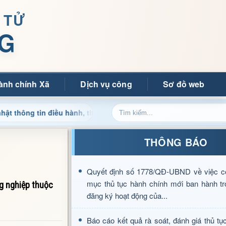
 TỬ
G
ành chính Xã
Dịch vụ công
Sơ đồ web
 tin điều hành, thủ tục hành chính và tin tức địa phương nhanh 
THÔNG BÁO
Quyết định số 1778/QĐ-UBND về việc c
mục thủ tục hành chính mới ban hành tr
g nghiệp thuộc
đăng ký hoạt động của...
Báo cáo kết quả rà soát, đánh giá thủ tụ