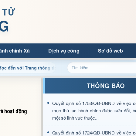
 TỬ
G
ành chính Xã
Dịch vụ công
Sơ đồ web
i Trang thông tin điện tử xã Mường Ảng
Cập nhật thông 
THÔNG BÁO
Quyết định số 1753/QĐ-UBND về việc c
mục thủ tục hành chính được sửa đổi, b
và hoạt động
một số lĩnh vực thuộc...
Quyết định số 1724/QĐ-UBND về việc c