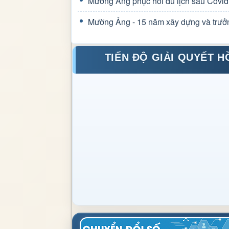
Mường Ảng phục hồi du lịch sau Covid
Mường Ảng - 15 năm xây dựng và trưở
TIẾN ĐỘ GIẢI QUYẾT H