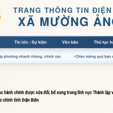
TRANG THÔNG TIN ĐIỆN
XÃ MƯỜNG ẢN
Tin tức - Sự kiện
Văn bản
Thủ tục h
ng nhanh chóng, chính xác
Chào mừng quý bạn đọc đến vớ
 hành chính được sửa đổi, bổ sung trong lĩnh vực Thành lập 
 chính tỉnh Điện Biên