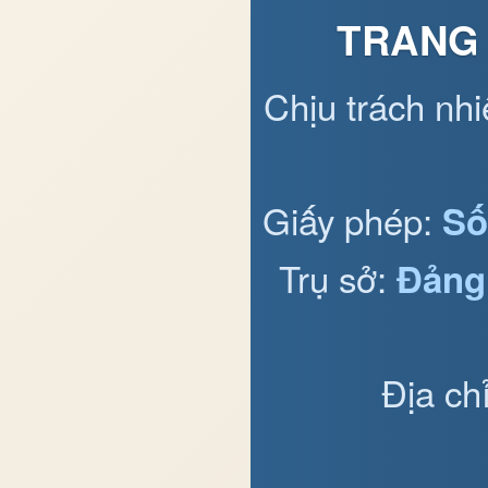
TRANG 
Chịu trách nh
Giấy phép:
Số
Trụ sở:
Đảng
Địa ch