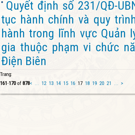
Quyết định số 231/QĐ-UB
tục hành chính và quy trìn
hành trong lĩnh vực Quản l
gia thuộc phạm vi chức nă
Điện Biên
Trang:
161
-
170
of
878
<
...
12
13
14
15
16
17
18
19
20
21
...
>