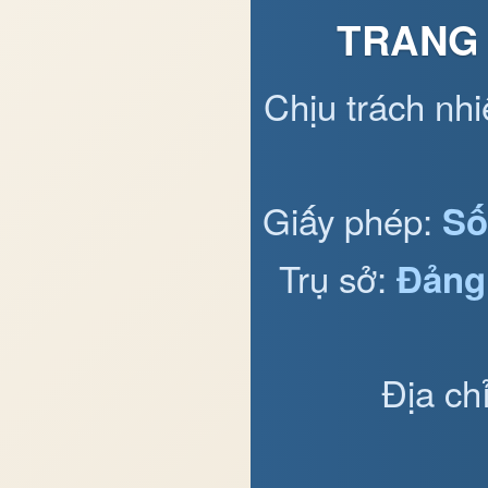
TRANG 
Chịu trách nh
Giấy phép:
Số
Trụ sở:
Đảng
Địa ch