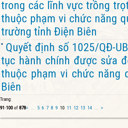
trong các lĩnh vực trồng trọ
thuộc phạm vi chức năng q
trường tỉnh Điện Biên
Quyết định số 1025/QĐ-UB
tục hành chính được sửa đổ
thuộc phạm vi chức năng q
Biên
Trang:
91
-
100
of
878
<
...
5
6
7
8
9
10
11
12
13
14
...
>