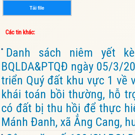
Tải file
Các tin khác:
Danh sách niêm yết k
BQLDA&PTQĐ ngày 05/3/202
triển Quý đất khu vực 1 về 
khái toán bồi thường, hỗ tr
có đất bị thu hồi để thực h
Mánh Đanh, xã Ẳng Cang, hu