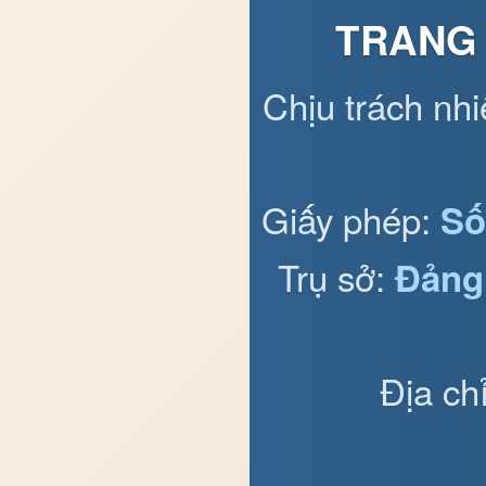
TRANG 
Chịu trách nh
Giấy phép:
Số
Trụ sở:
Đảng
Địa ch