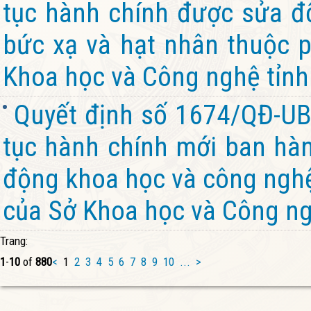
tục hành chính được sửa đổ
bức xạ và hạt nhân thuộc 
Khoa học và Công nghệ tỉnh
Quyết định số 1674/QĐ-UB
tục hành chính mới ban hành
động khoa học và công nghệ
của Sở Khoa học và Công ng
Trang:
1
-
10
of
880
<
1
2
3
4
5
6
7
8
9
10
...
>