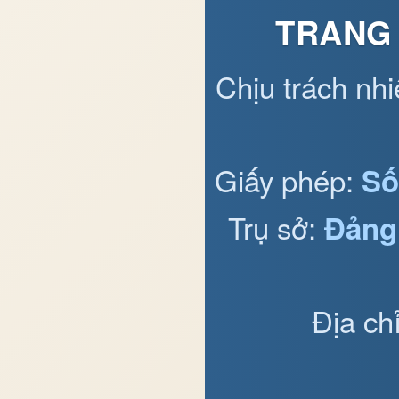
TRANG 
Chịu trách nh
Giấy phép:
Số
Trụ sở:
Đảng
Địa ch