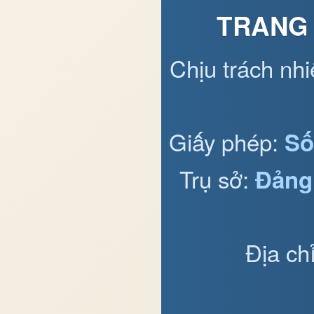
TRANG 
Chịu trách nh
Giấy phép:
Số
Trụ sở:
Đảng
Địa ch