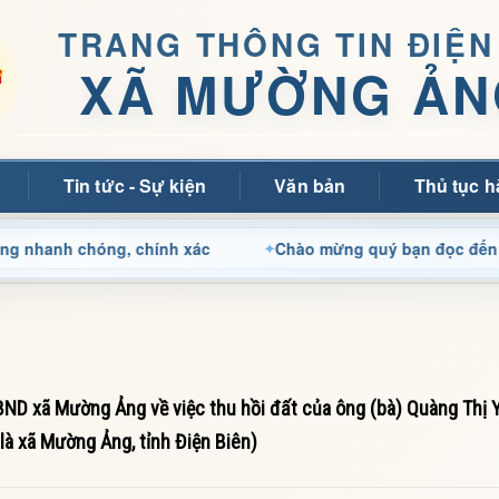
TRANG THÔNG TIN ĐIỆN
XÃ MƯỜNG ẢN
Tin tức - Sự kiện
Văn bản
Thủ tục h
 chóng, chính xác
Chào mừng quý bạn đọc đến với Trang
D xã Mường Ảng về việc thu hồi đất của ông (bà) Quàng Thị 
là xã Mường Ảng, tỉnh Điện Biên)