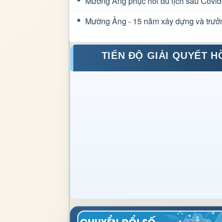
Mường Ảng phục hồi du lịch sau Covid
Mường Ảng - 15 năm xây dựng và trưở
TIẾN ĐỘ GIẢI QUYẾT H