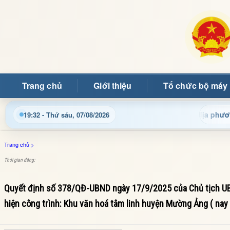
Trang chủ
Giới thiệu
Tổ chức bộ máy
g tin điều hành, thủ tục hành chính và tin tức địa phương nhanh
19:32 - Thứ sáu, 07/08/2026
Trang chủ
>
Thời gian đăng:
Quyết định số 378/QĐ-UBND ngày 17/9/2025 của Chủ tịch UBN
hiện công trình: Khu văn hoá tâm linh huyện Mường Ảng ( nay 