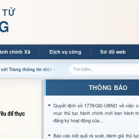
 TỬ
G
ành chính Xã
Dịch vụ công
Sơ đồ web
 thông tin điện tử xã Mường Ảng
Cập nhật thông tin điề
THÔNG BÁO
Quyết định số 1778/QĐ-UBND về việc c
mục thủ tục hành chính mới ban hành tr
Yêu để thực
đăng ký hoạt động của...
Báo cáo kết quả rà soát, đánh giá thủ tụ