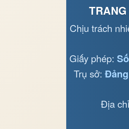
TRANG 
Chịu trách nh
Giấy phép:
Số
Trụ sở:
Đảng
Địa ch