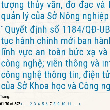
tượng thủy văn, đo đạc và
quản lý của Sở Nông nghiệp 
Quyết định số 1184/QĐ-UB
tục hành chính mới ban hành
lĩnh vực an toàn bức xạ và
công nghệ; viễn thông và in
công nghệ thông tin, điện t
của Sở Khoa học và Công ng
Trang:
61
-
70
of
878
<
...
2
3
4
5
6
7
8
9
10
11
...
>