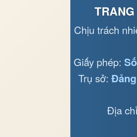
TRANG 
Chịu trách nh
Giấy phép:
Số
Trụ sở:
Đảng
Địa ch