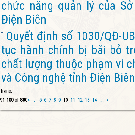
chức năng quản lý của Sở
Điện Biên
Quyết định số 1030/QĐ-UB
tục hành chính bị bãi bỏ t
chất lượng thuộc phạm vi c
và Công nghệ tỉnh Điện Biên
Trang:
91
-
100
of
880
<
...
5
6
7
8
9
10
11
12
13
14
...
>