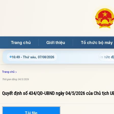
Trang chủ
Giới thiệu
Tổ chức bộ máy
ật thông tin điều hành, thủ tục hành chính và tin tức địa phươ
16:49 - Thứ sáu, 07/08/2026
Trang chủ
>
Thời gian đăng: 04/5/2026
Quyết định số 434/QĐ-UBND ngày 04/5/2026 của Chủ tịch U
Tải file