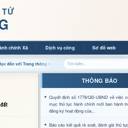
 TỬ
G
ành chính Xã
Dịch vụ công
Sơ đồ web
 Trang thông tin điện tử xã Mường Ảng
Cập nhật thông 
THÔNG BÁO
Quyết định số 1778/QĐ-UBND về việc c
mục thủ tục hành chính mới ban hành tr
 đất
đăng ký hoạt động của...
Báo cáo kết quả rà soát, đánh giá thủ tụ