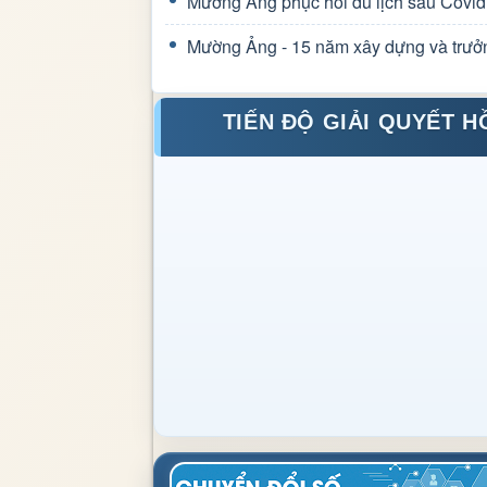
Mường Ảng phục hồi du lịch sau Covid
Mường Ảng - 15 năm xây dựng và trưở
TIẾN ĐỘ GIẢI QUYẾT H