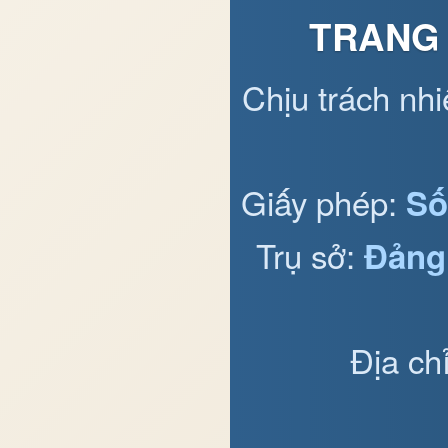
TRANG 
Chịu trách nh
Giấy phép:
Số
Trụ sở:
Đảng
Địa ch