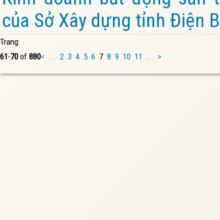
của Sở Xây dựng tỉnh Điện B
Trang:
61
-
70
of
880
<
...
2
3
4
5
6
7
8
9
10
11
...
>