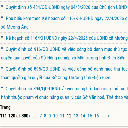
Quyết định số 434/QĐ-UBND ngày 04/5/2026 của Chủ tịch UBND 
Phụ biểu kem theo Kế hoạch số 116/KH-UBND ngày 22/4/2026 củ
xã Mường Ảng
Kế hoạch số 116/KH-UBND ngày 22/4/2026 của UBND xã Mường Ả
Quyết định số 916/QĐ-UBND về việc công bố danh mục thủ tục h
quyền giải quyết của Sở Nông nghiệp và Môi trường tỉnh Điện Biên
Quyết định số 895/QĐ-UBND về việc công bố danh mục thủ tục 
thẩm quyền giải quyết của Sở Công Thương tỉnh Điện Biên
Quyết định số 894/QĐ-UBND về việc công bố danh mục thủ tục hà
hành thuộc phạm vi chức năng quản lý của Sở Văn hoá, Thể thao và 
Trang:
111
-
120
of
880
<
...
7
8
9
10
11
12
13
14
15
16
...
>