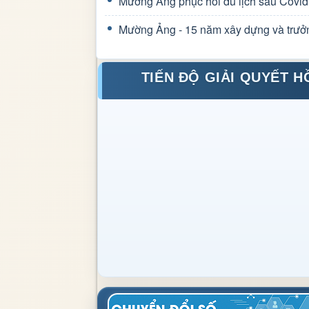
Mường Ảng phục hồi du lịch sau Covid
Mường Ảng - 15 năm xây dựng và trưở
TIẾN ĐỘ GIẢI QUYẾT H