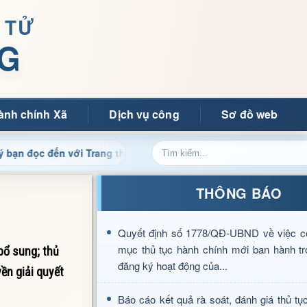
 TỬ
G
ành chính Xã
Dịch vụ công
Sơ đồ web
ến với Trang thông tin điện tử xã Mường Ảng
Cập nhật 
THÔNG BÁO
Quyết định số 1778/QĐ-UBND về việc c
mục thủ tục hành chính mới ban hành tr
bổ sung; thủ
đăng ký hoạt động của...
ền giải quyết
Báo cáo kết quả rà soát, đánh giá thủ tụ