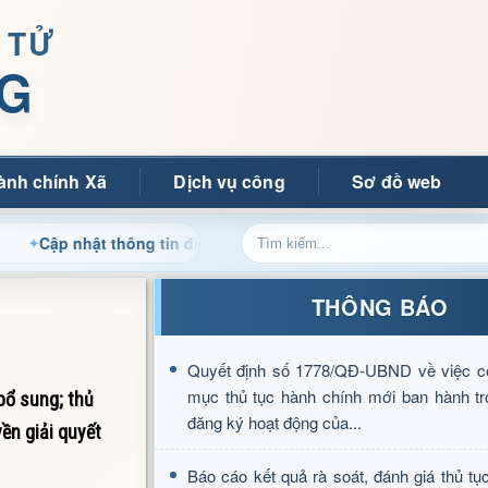
 TỬ
G
ành chính Xã
Dịch vụ công
Sơ đồ web
hật thông tin điều hành, thủ tục hành chính và tin tức địa phư
THÔNG BÁO
Quyết định số 1778/QĐ-UBND về việc c
mục thủ tục hành chính mới ban hành tr
bổ sung; thủ
đăng ký hoạt động của...
ền giải quyết
Báo cáo kết quả rà soát, đánh giá thủ tụ