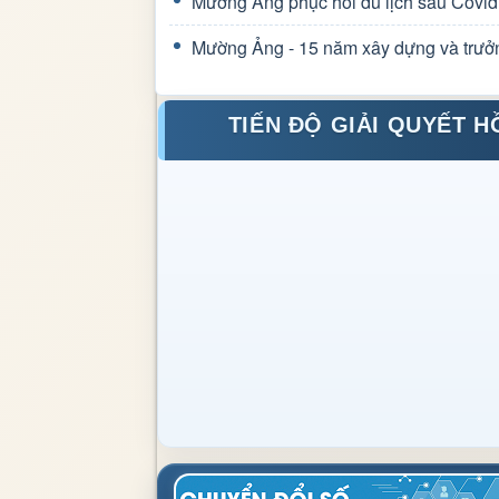
Mường Ảng phục hồi du lịch sau Covid
Mường Ảng - 15 năm xây dựng và trưở
TIẾN ĐỘ GIẢI QUYẾT H