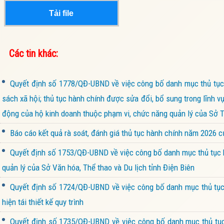
Tải file
Các tin khác:
Quyết định số 1778/QĐ-UBND về việc công bố danh mục thủ tục 
sách xã hội; thủ tục hành chính được sửa đổi, bổ sung trong lĩnh v
động của hộ kinh doanh thuộc phạm vi, chức năng quản lý của Sở Tà
Báo cáo kết quả rà soát, đánh giá thủ tục hành chính năm 2026 
Quyết định số 1753/QĐ-UBND về việc công bố danh mục thủ tục h
quản lý của Sở Văn hóa, Thể thao và Du lịch tỉnh Điện Biên
Quyết định số 1724/QĐ-UBND về việc công bố danh mục thủ tục 
hiện tái thiết kế quy trình
Quyết định số 1735/QĐ-UBND về việc công bố danh mục thủ tục 