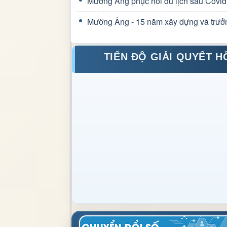
Mường Ảng phục hồi du lịch sau Covid
Mường Ảng - 15 năm xây dựng và trưở
TIẾN ĐỘ GIẢI QUYẾT H