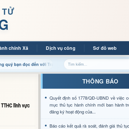
 TỬ
G
ành chính Xã
Dịch vụ công
Sơ đồ web
 đọc đến với Trang thông tin điện tử xã Mường Ảng
Cập 
THÔNG BÁO
Quyết định số 1778/QĐ-UBND về việc c
mục thủ tục hành chính mới ban hành tr
 TTHC lĩnh vực
đăng ký hoạt động của...
Báo cáo kết quả rà soát, đánh giá thủ tụ