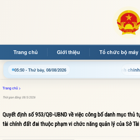
Trang chủ
Giới thiệu
Tổ chức bộ máy
Cập nhật thông tin điều hành, thủ tục hành chính và tin t
05:50 - Thứ bảy, 08/08/2026
Trang chủ
>
Thời gian đăng: 08/5/2026
Quyết định số 953/QĐ-UBND về việc công bố danh mục thủ tục 
tài chính đất đai thuộc phạm vi chức năng quản lý của Sở Tài