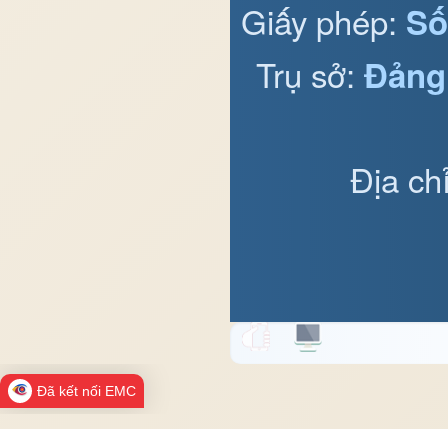
Giấy phép:
Số
Trụ sở:
Đảng
Địa ch
Đã kết nối EMC