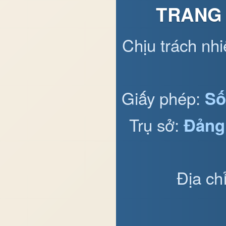
TRANG 
Chịu trách nh
Giấy phép:
Số
Trụ sở:
Đảng
Địa ch