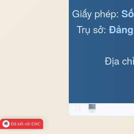
Giấy phép:
Số
Trụ sở:
Đảng
Địa ch
Đã kết nối EMC