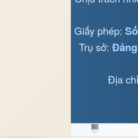
Giấy phép:
Số
Trụ sở:
Đảng
Địa ch