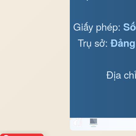
Giấy phép:
Số
Trụ sở:
Đảng
Địa ch