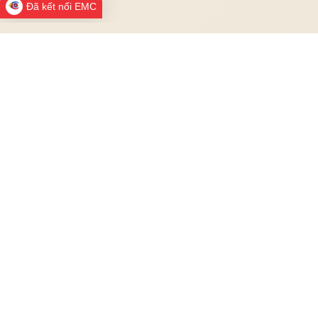
Đã kết nối EMC