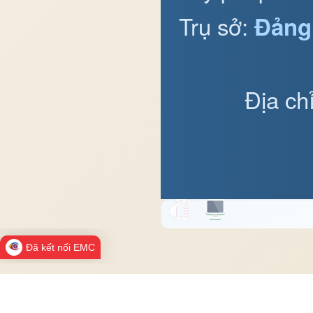
Trụ sở:
Đảng
Địa ch
Đã kết nối EMC