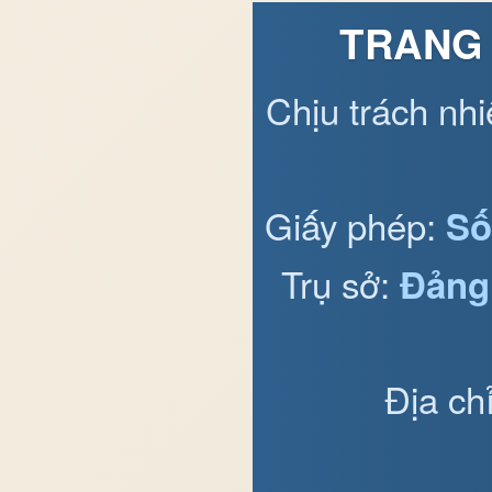
TRANG 
Chịu trách nh
Giấy phép:
Số
Trụ sở:
Đảng
Địa ch