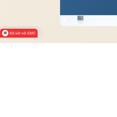
Đã kết nối EMC