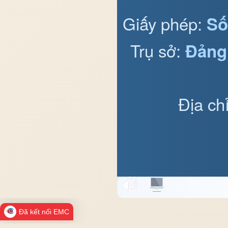
Giấy phép:
Số
Trụ sở:
Đảng
Địa ch
Đã kết nối EMC