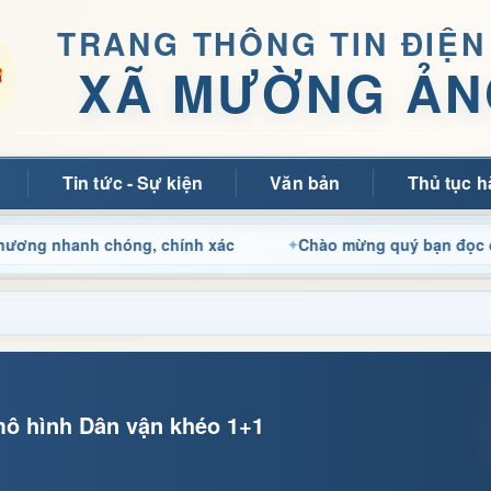
TRANG THÔNG TIN ĐIỆN
XÃ MƯỜNG ẢN
Tin tức - Sự kiện
Văn bản
Thủ tục h
nh chóng, chính xác
Chào mừng quý bạn đọc đến với Tran
mô hình Dân vận khéo 1+1