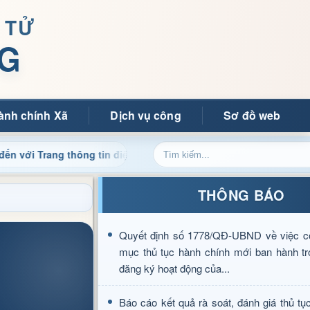
 TỬ
G
ành chính Xã
Dịch vụ công
Sơ đồ web
g thông tin điện tử xã Mường Ảng
Cập nhật thông tin đi
THÔNG BÁO
Quyết định số 1778/QĐ-UBND về việc c
mục thủ tục hành chính mới ban hành tr
đăng ký hoạt động của...
Báo cáo kết quả rà soát, đánh giá thủ tụ