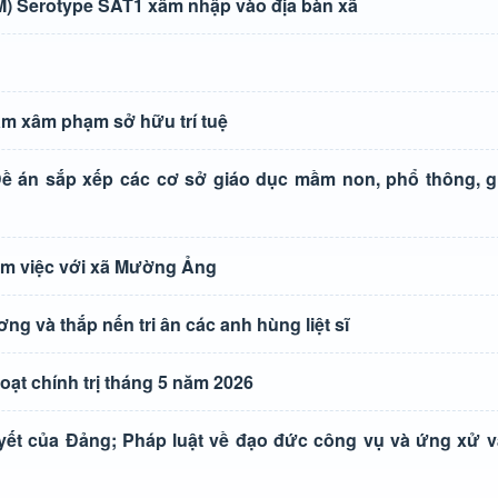
 Serotype SAT1 xâm nhập vào địa bàn xã
ạm xâm phạm sở hữu trí tuệ
 Đề án sắp xếp các cơ sở giáo dục mầm non, phổ thông, 
làm việc với xã Mường Ảng
 và thắp nến tri ân các anh hùng liệt sĩ
ạt chính trị tháng 5 năm 2026
uyết của Đảng; Pháp luật về đạo đức công vụ và ứng xử v