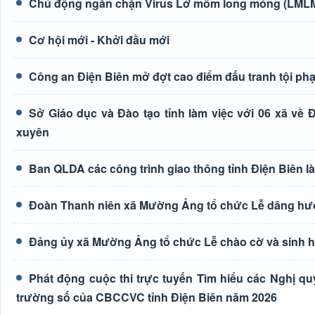
Chủ động ngăn chặn Virus Lở mồm long móng (LMLM)
Cơ hội mới - Khởi đầu mới
Công an Điện Biên mở đợt cao điểm đấu tranh tội ph
Sở Giáo dục và Đào tạo tỉnh làm việc với 06 xã về
xuyên
Ban QLDA các công trình giao thông tỉnh Điện Biên 
Đoàn Thanh niên xã Mường Ảng tổ chức Lễ dâng hương
Đảng ủy xã Mường Ảng tổ chức Lễ chào cờ và sinh ho
Phát động cuộc thi trực tuyến Tìm hiểu các Nghị q
trường số của CBCCVC tỉnh Điện Biên năm 2026