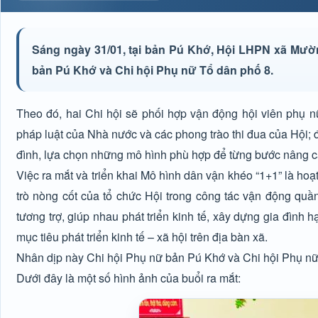
Sáng ngày 31/01, tại bản Pú Khớ, Hội LHPN xã Mườ
bản Pú Khớ và Chi hội Phụ nữ Tổ dân phố 8.
Theo đó, hai Chi hội sẽ phối hợp vận động hội viên phụ n
pháp luật của Nhà nước và các phong trào thi đua của Hội; đồ
đình, lựa chọn những mô hình phù hợp để từng bước nâng ca
Việc ra mắt và triển khai Mô hình dân vận khéo “1+1” là hoạt
trò nòng cốt của tổ chức Hội trong công tác vận động quần
tương trợ, giúp nhau phát triển kinh tế, xây dựng gia đình 
mục tiêu phát triển kinh tế – xã hội trên địa bàn xã.
Nhân dịp này Chi hội Phụ nữ bản Pú Khớ và Chi hội Phụ nữ T
Dưới đây là một số hình ảnh của buổi ra mắt: