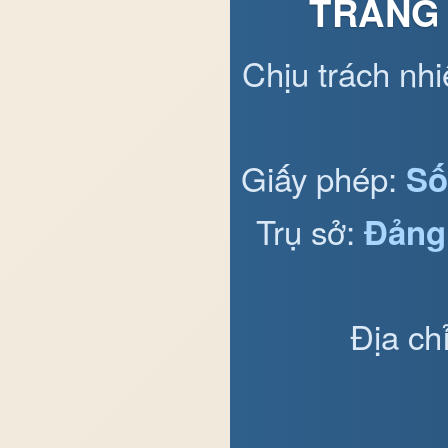
TRANG 
Chịu trách nh
Giấy phép:
Số
Trụ sở:
Đảng
Địa ch