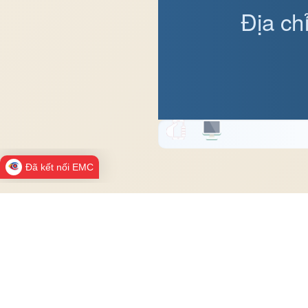
Địa ch
Đã kết nối EMC