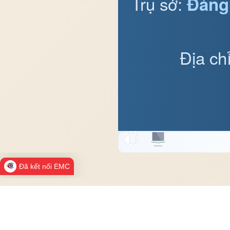
Trụ sở:
Đảng
Địa ch
Đã kết nối EMC