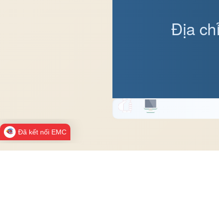
Địa ch
Đã kết nối EMC