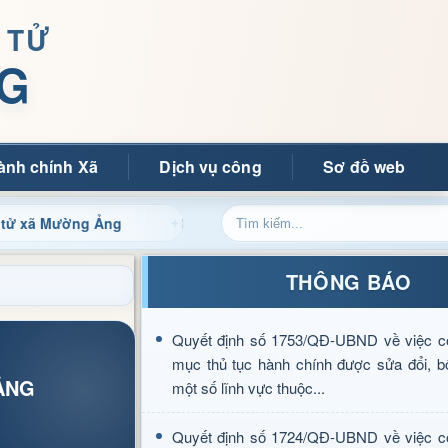
 TỬ
G
ành chính Xã
Dịch vụ công
Sơ đồ web
ường Ảng
Cập nhật thông tin điều hành, thủ tục hành chí
THÔNG BÁO
Quyết định số 1753/QĐ-UBND về việc c
mục thủ tục hành chính được sửa đổi, b
 ẢNG
một số lĩnh vực thuộc...
Quyết định số 1724/QĐ-UBND về việc c