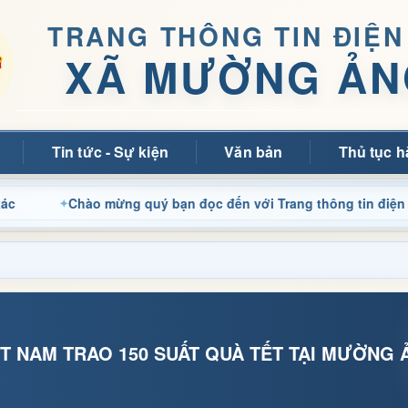
TRANG THÔNG TIN ĐIỆN
XÃ MƯỜNG ẢN
Tin tức - Sự kiện
Văn bản
Thủ tục h
Chào mừng quý bạn đọc đến với Trang thông tin điện tử xã M
IỆT NAM TRAO 150 SUẤT QUÀ TẾT TẠI MƯỜNG