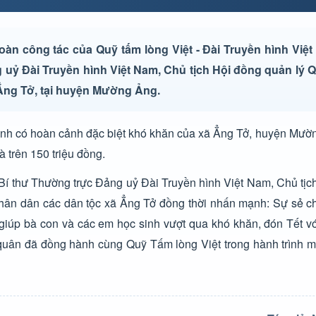
oàn công tác của Quỹ tấm lòng Việt - Đài Truyền hình Việ
uỷ Đài Truyền hình Việt Nam, Chủ tịch Hội đồng quản lý 
 Ẳng Tở, tại huyện Mường Ảng.
đình có hoàn cảnh đặc biệt khó khăn của xã Ẳng Tở, huyện Mườ
à trên 150 triệu đồng.
 Bí thư Thường trực Đảng uỷ Đài Truyền hình Việt Nam, Chủ tị
hân dân các dân tộc xã Ẳng Tở đồng thời nhấn mạnh: Sự sẻ ch
 giúp bà con và các em học sinh vượt qua khó khăn, đón Tết vớ
quân đã đồng hành cùng Quỹ Tấm lòng Việt trong hành trình 