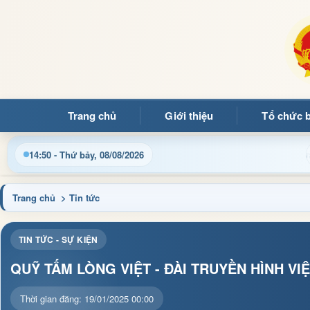
Trang chủ
Giới thiệu
Tổ chức 
Cập nhật thông tin điều hành, thủ tục hành chính và tin 
14:50 - Thứ bảy, 08/08/2026
Trang chủ
> Tin tức
TIN TỨC - SỰ KIỆN
QUỸ TẤM LÒNG VIỆT - ĐÀI TRUYỀN HÌNH V
Thời gian đăng: 19/01/2025 00:00