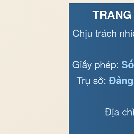
TRANG 
Chịu trách nh
Giấy phép:
Số
Trụ sở:
Đảng
Địa ch