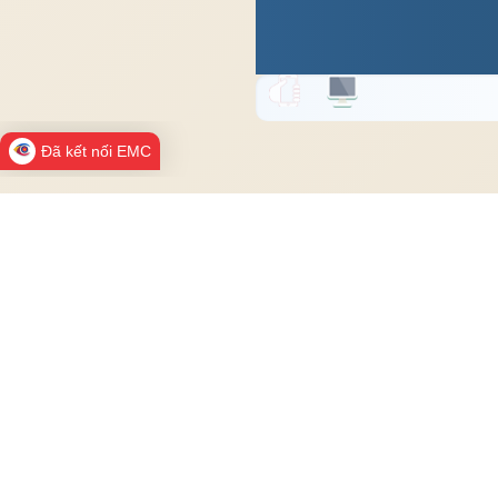
Đã kết nối EMC