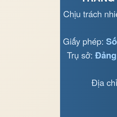
Chịu trách nh
Giấy phép:
Số
Trụ sở:
Đảng
Địa ch