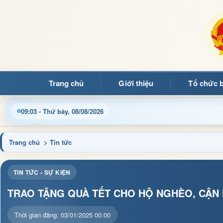
Trang chủ
Giới thiệu
Tổ chức 
Cập nhật thông tin điều hành, thủ tục hành chính và tin tứ
09:03 - Thứ bảy, 08/08/2026
Trang chủ
> Tin tức
TIN TỨC - SỰ KIỆN
TRAO TẶNG QUÀ TẾT CHO HỘ NGHÈO, CẬN 
Thời gian đăng: 03/01/2025 00:00