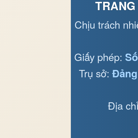
TRANG 
Chịu trách nh
Giấy phép:
Số
Trụ sở:
Đảng
Địa ch