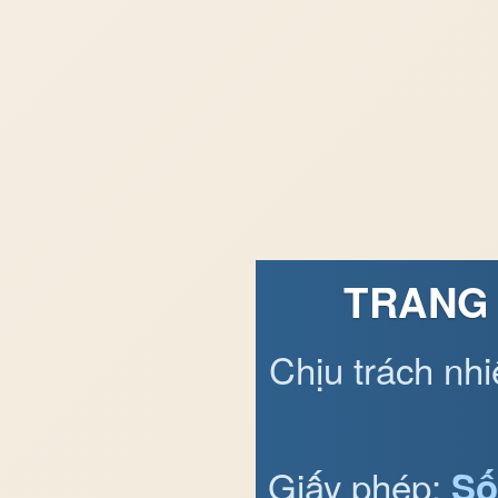
TRANG 
Chịu trách nh
Giấy phép:
Số