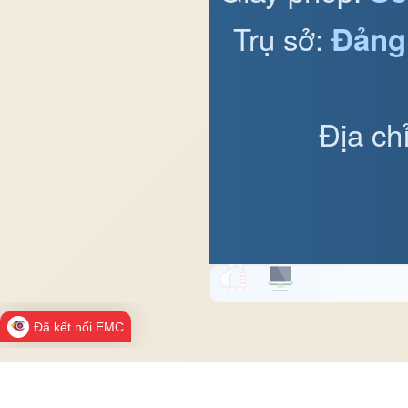
Trụ sở:
Đảng
Địa ch
Đã kết nối EMC