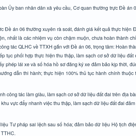
ịa bàn Ủy ban nhân dân xã yêu cầu, Cơ quan thường trực Đề án 0
ực Đề án 06 thường xuyên rà soát, đánh giá kết quả thực hiện Đ
iện, nhất là các nhiệm vụ còn chậm muộn, chưa hoàn thành chỉ
êu công tác QLHC về TTXH gắn với Đề án 06, trọng tâm: Hoàn th
 tục phối hợp thực hiện thu thập, làm sạch cơ sở dữ liệu đất đ
ấy phép lái xe và số hóa hồ sơ đăng ký xe đảm bảo kịp thời, đú
hướng dẫn thi hành; thực hiện 100% thủ tục hành chính thuộc 
 công tác làm giàu, làm sạch cơ sở dữ liệu đất đai trên địa bà
khu vực đẩy nhanh việc thu thập, làm sạch dữ liệu đất đai đả
ệu Tư pháp sai lệch sau số hóa; đảm bảo dữ liệu Hộ tịch điện
m TTHC.