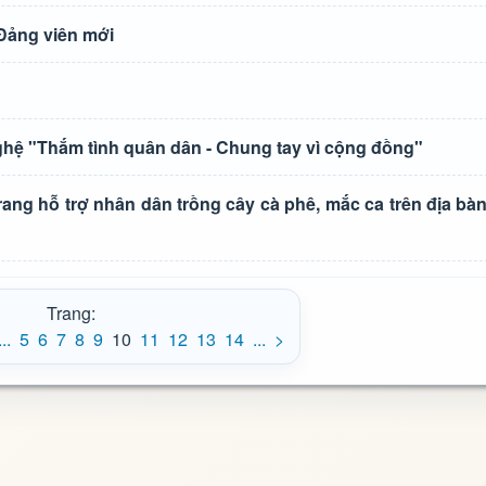
 Đảng viên mới
hệ "Thắm tình quân dân - Chung tay vì cộng đồng"
rang hỗ trợ nhân dân trồng cây cà phê, mắc ca trên địa b
Trang:
...
5
6
7
8
9
10
11
12
13
14
...
>