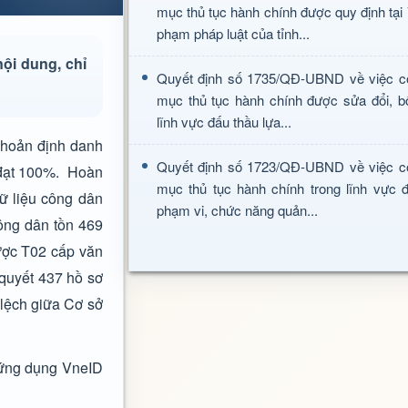
mục thủ tục hành chính được quy định tại
phạm pháp luật của tỉnh...
nội dung, chỉ
Quyết định số 1735/QĐ-UBND về việc c
mục thủ tục hành chính được sửa đổi, b
lĩnh vực đấu thầu lựa...
khoản định danh
Quyết định số 1723/QĐ-UBND về việc c
c đạt 100%. Hoàn
mục thủ tục hành chính trong lĩnh vực đ
dữ liệu công dân
phạm vi, chức năng quản...
ông dân tồn 469
được T02 cấp văn
 quyết 437 hồ sơ
 lệch giữa Cơ sở
o ứng dụng VneID