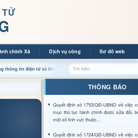
 TỬ
G
ành chính Xã
Dịch vụ công
Sơ đồ web
n điện tử xã Mường Ảng
Cập nhật thông tin điều hành, t
THÔNG BÁO
Quyết định số 1753/QĐ-UBND về việc c
mục thủ tục hành chính được sửa đổi, b
một số lĩnh vực thuộc...
Quyết định số 1724/QĐ-UBND về việc c