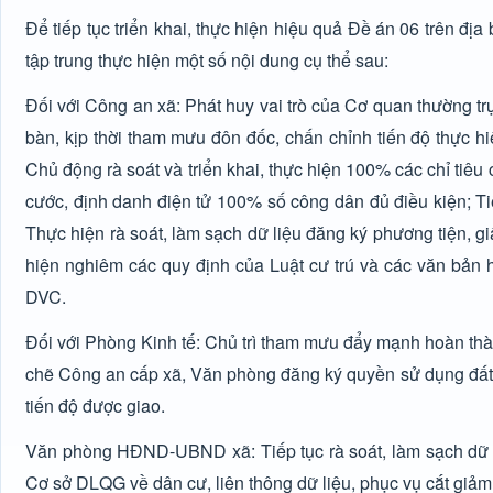
Để tiếp tục triển khai, thực hiện hiệu quả Đề án 06 trên đ
tập trung thực hiện một số nội dung cụ thể sau:
Đối với Công an xã: Phát huy vai trò của Cơ quan thường tr
bàn, kịp thời tham mưu đôn đốc, chấn chỉnh tiến độ thực h
Chủ động rà soát và triển khai, thực hiện 100% các chỉ ti
cước, định danh điện tử 100% số công dân đủ điều kiện; Tiếp
Thực hiện rà soát, làm sạch dữ liệu đăng ký phương tiện, gi
hiện nghiêm các quy định của Luật cư trú và các văn bản 
DVC.
Đối với Phòng Kinh tế: Chủ trì tham mưu đẩy mạnh hoàn thành
chẽ Công an cấp xã, Văn phòng đăng ký quyền sử dụng đất 
tiến độ được giao.
Văn phòng HĐND-UBND xã: Tiếp tục rà soát, làm sạch dữ li
Cơ sở DLQG về dân cư, liên thông dữ liệu, phục vụ cắt giả