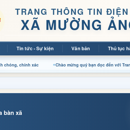
TRANG THÔNG TIN ĐIỆN
XÃ MƯỜNG ẢN
Tin tức - Sự kiện
Văn bản
Thủ tục h
chính xác
Chào mừng quý bạn đọc đến với Trang thông ti
a bàn xã