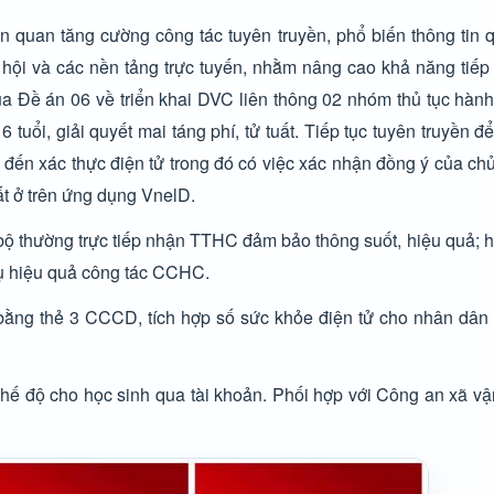
ên quan tăng cường công tác tuyên truyền, phổ biến thông tin
 hội và các nền tảng trực tuyến, nhằm nâng cao khả năng tiếp
a Đề án 06 về triển khai DVC liên thông 02 nhóm thủ tục hành
6 tuổi, giải quyết mai táng phí, tử tuất. Tiếp tục tuyên truyền 
 đến xác thực điện tử trong đó có việc xác nhận đồng ý của ch
t ở trên ứng dụng VnelD.
 bộ thường trực tiếp nhận TTHC đảm bảo thông suốt, hiệu quả;
vụ hiệu quả công tác CCHC.
 bằng thẻ 3 CCCD, tích hợp số sức khỏe điện tử cho nhân dâ
, chế độ cho học sinh qua tài khoản. Phối hợp với Công an xã v