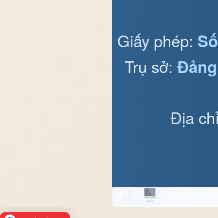
Giấy phép:
Số
Trụ sở:
Đảng
Địa ch