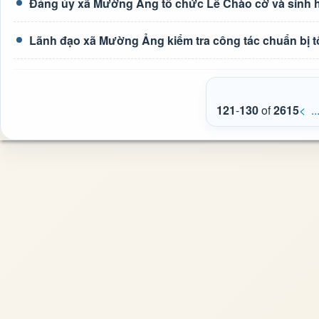
Đảng ủy xã Mường Ảng tổ chức Lễ Chào cờ và sinh ho
Lãnh đạo xã Mường Ảng kiểm tra công tác chuẩn bị t
121
-
130
of
2615
<
..