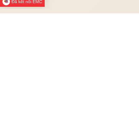
Đã kết nối EMC