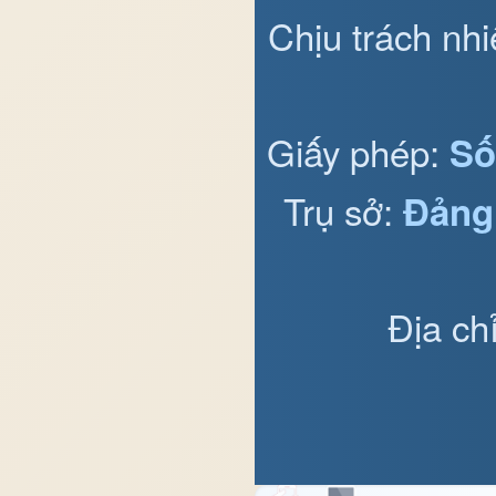
Chịu trách nh
Giấy phép:
Số
Trụ sở:
Đảng
Địa ch