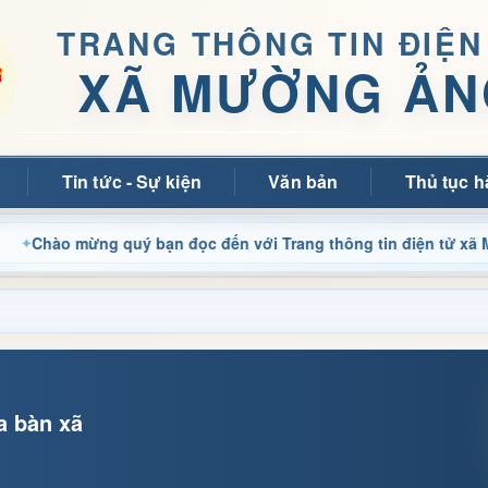
TRANG THÔNG TIN ĐIỆN
XÃ MƯỜNG ẢN
Tin tức - Sự kiện
Văn bản
Thủ tục h
ừng quý bạn đọc đến với Trang thông tin điện tử xã Mường Ảng
a bàn xã