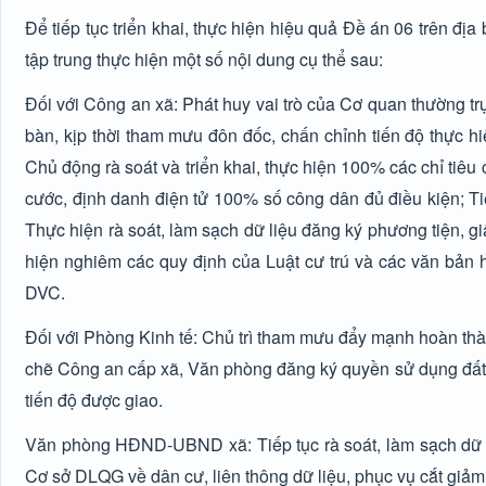
Để tiếp tục triển khai, thực hiện hiệu quả Đề án 06 trên đ
tập trung thực hiện một số nội dung cụ thể sau:
Đối với Công an xã: Phát huy vai trò của Cơ quan thường tr
bàn, kịp thời tham mưu đôn đốc, chấn chỉnh tiến độ thực h
Chủ động rà soát và triển khai, thực hiện 100% các chỉ ti
cước, định danh điện tử 100% số công dân đủ điều kiện; Tiếp
Thực hiện rà soát, làm sạch dữ liệu đăng ký phương tiện, gi
hiện nghiêm các quy định của Luật cư trú và các văn bản 
DVC.
Đối với Phòng Kinh tế: Chủ trì tham mưu đẩy mạnh hoàn thành
chẽ Công an cấp xã, Văn phòng đăng ký quyền sử dụng đất 
tiến độ được giao.
Văn phòng HĐND-UBND xã: Tiếp tục rà soát, làm sạch dữ li
Cơ sở DLQG về dân cư, liên thông dữ liệu, phục vụ cắt giả