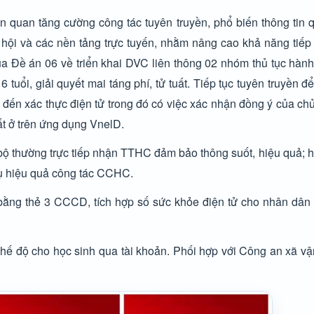
ên quan tăng cường công tác tuyên truyền, phổ biến thông tin
 hội và các nền tảng trực tuyến, nhằm nâng cao khả năng tiếp
a Đề án 06 về triển khai DVC liên thông 02 nhóm thủ tục hành
6 tuổi, giải quyết mai táng phí, tử tuất. Tiếp tục tuyên truyền 
 đến xác thực điện tử trong đó có việc xác nhận đồng ý của ch
t ở trên ứng dụng VnelD.
 bộ thường trực tiếp nhận TTHC đảm bảo thông suốt, hiệu quả;
vụ hiệu quả công tác CCHC.
 bằng thẻ 3 CCCD, tích hợp số sức khỏe điện tử cho nhân dâ
, chế độ cho học sinh qua tài khoản. Phối hợp với Công an xã v