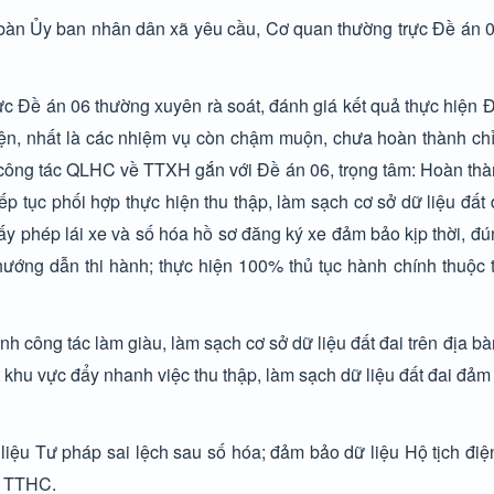
ịa bàn Ủy ban nhân dân xã yêu cầu, Cơ quan thường trực Đề án 0
ực Đề án 06 thường xuyên rà soát, đánh giá kết quả thực hiện Đ
iện, nhất là các nhiệm vụ còn chậm muộn, chưa hoàn thành chỉ
êu công tác QLHC về TTXH gắn với Đề án 06, trọng tâm: Hoàn th
 tục phối hợp thực hiện thu thập, làm sạch cơ sở dữ liệu đất đ
ấy phép lái xe và số hóa hồ sơ đăng ký xe đảm bảo kịp thời, đú
hướng dẫn thi hành; thực hiện 100% thủ tục hành chính thuộc 
 công tác làm giàu, làm sạch cơ sở dữ liệu đất đai trên địa bà
khu vực đẩy nhanh việc thu thập, làm sạch dữ liệu đất đai đả
ệu Tư pháp sai lệch sau số hóa; đảm bảo dữ liệu Hộ tịch điện
m TTHC.