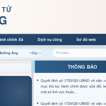
 TỬ
G
ành chính Xã
Dịch vụ công
Sơ đồ web
Cập nhật thông tin điều hành, thủ tục hành chính và ti
THÔNG BÁO
Quyết định số 1753/QĐ-UBND về việc c
mục thủ tục hành chính được sửa đổi, b
một số lĩnh vực thuộc...
Quyết định số 1724/QĐ-UBND về việc c