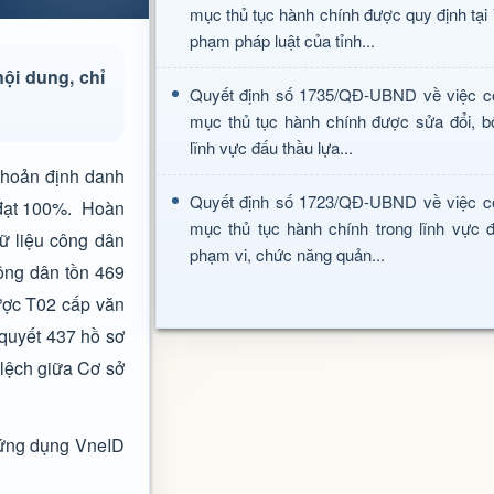
mục thủ tục hành chính được quy định tại
phạm pháp luật của tỉnh...
nội dung, chỉ
Quyết định số 1735/QĐ-UBND về việc c
mục thủ tục hành chính được sửa đổi, b
lĩnh vực đấu thầu lựa...
khoản định danh
Quyết định số 1723/QĐ-UBND về việc c
c đạt 100%. Hoàn
mục thủ tục hành chính trong lĩnh vực đ
dữ liệu công dân
phạm vi, chức năng quản...
ông dân tồn 469
được T02 cấp văn
 quyết 437 hồ sơ
 lệch giữa Cơ sở
o ứng dụng VneID