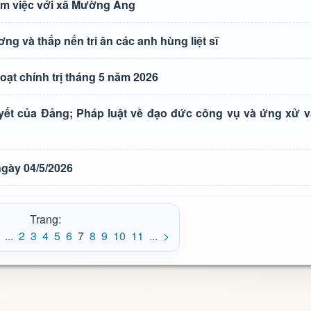
làm việc với xã Mường Ảng
 và thắp nến tri ân các anh hùng liệt sĩ
ạt chính trị tháng 5 năm 2026
uyết của Đảng; Pháp luật về đạo đức công vụ và ứng xử v
gày 04/5/2026
Trang:
...
2
3
4
5
6
7
8
9
10
11
...
>