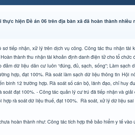
i thực hiện Đề án 06 trên địa bàn xã đã hoàn thành nhiều 
ơ tiếp nhận, xử lý trên dịch vụ công. Công tác thu nhận tài 
9%. Hoàn thành thu nhận tài khoản định danh điện tử cho tổ chứ
ảo đảm dữ liệu dân cư luôn “đúng, đủ, sạch, sống”; Làm sạch 
ờng hợp, đạt 100%. Rà soát làm sạch dữ liệu thông tin Hội n
iến binh 12 trường hợp. Rà soát số cán bộ, lãnh đạo, chỉ huy 
soát đạt 100%. - Công tác quản lý cư trú đã tiếp nhận và giải
 hợp rà soát dữ liệu thuế, đạt 100%. Rà soát, xử lý dữ liệu sai
, chưa hoàn thành như: Công tác tích hợp thẻ bảo hiểm y tế và