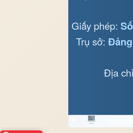
Giấy phép:
Số
Trụ sở:
Đảng
Địa ch