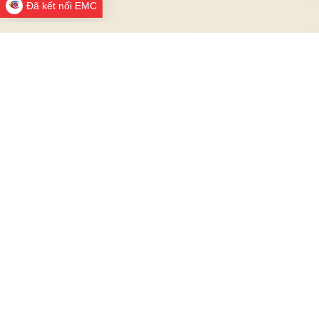
Đã kết nối EMC