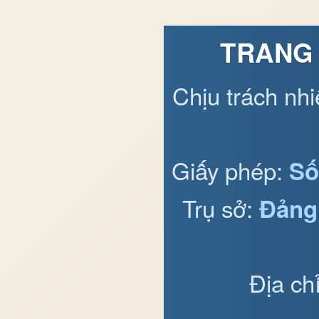
TRANG 
Chịu trách nh
Giấy phép:
Số
Trụ sở:
Đảng
Địa ch