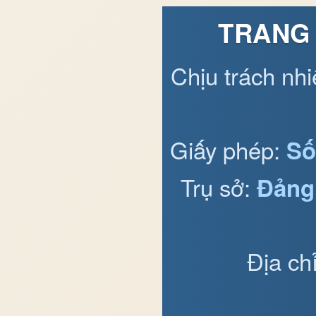
TRANG 
Chịu trách nh
Giấy phép:
Số
Trụ sở:
Đảng
Địa ch