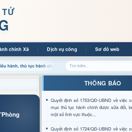
 TỬ
G
ành chính Xã
Dịch vụ công
Sơ đồ web
hủ tục hành chính và tin tức địa phương nhanh chóng, chính xác
THÔNG BÁO
Quyết định số 1753/QĐ-UBND về việc c
mục thủ tục hành chính được sửa đổi, b
 "Phòng
một số lĩnh vực thuộc...
Quyết định số 1724/QĐ-UBND về việc c