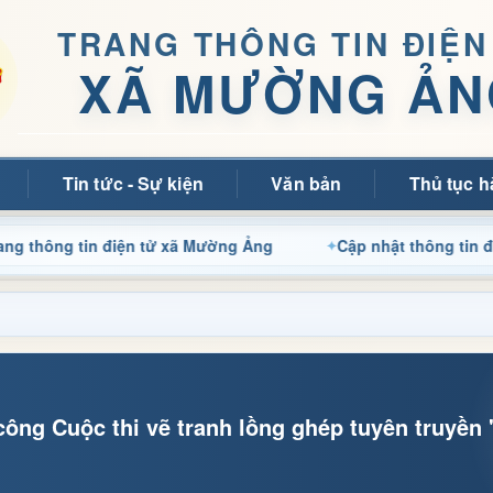
TRANG THÔNG TIN ĐIỆN
XÃ MƯỜNG ẢN
Tin tức - Sự kiện
Văn bản
Thủ tục h
n điện tử xã Mường Ảng
Cập nhật thông tin điều hành, t
ông Cuộc thi vẽ tranh lồng ghép tuyên truyền