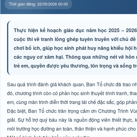
Thời gian đăng: 22/05/2026 00:00
Thực hiện kế hoạch giáo dục năm học 2025 – 2026
cuộc thi vẽ tranh lồng ghép tuyên truyền với chủ đề
chơi bổ ích, giúp học sinh phát huy năng khiếu hội 
các nguy cơ xâm hại. Thông qua những nét vẽ hồn n
trẻ em, quyền được yêu thương, tôn trọng và sống t
Sau quá trình đánh giá khách quan, Ban Tổ chức đã trao nhi
đó, chương trình còn có phần học sinh thuyết trình tranh, t
em, cùng màn trình diễn thời trang tái chế đặc sắc, góp phần
Đặc biệt, Ban Tổ chức trân trọng cảm ơn Chương Trình Vù
giải. Sự hỗ trợ quý báu này là nguồn động viên thiết thực, 
môi trường học đường an toàn, thân thiện và hạnh phúc cho 