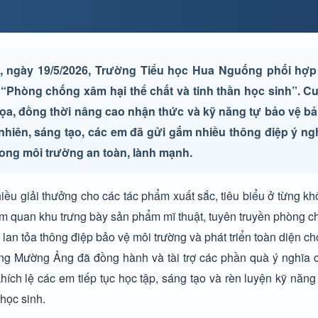
, ngày 19/5/2026, Trường Tiểu học Hua Nguống phối hợp
 “Phòng chống xâm hại thể chất và tinh thần học sinh”. Cu
họa, đồng thời nâng cao nhận thức và kỹ năng tự bảo vệ b
hiên, sáng tạo, các em đã gửi gắm nhiều thông điệp ý ng
rong môi trường an toàn, lành mạnh.
ều giải thưởng cho các tác phẩm xuất sắc, tiêu biểu ở từng kh
ham quan khu trưng bày sản phẩm mĩ thuật, tuyên truyền phòng c
 lan tỏa thông điệp bảo vệ môi trường và phát triển toàn diện ch
ng Mường Ảng đã đồng hành và tài trợ các phần quà ý nghĩa c
khích lệ các em tiếp tục học tập, sáng tạo và rèn luyện kỹ năn
học sinh.