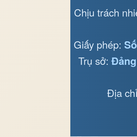
Chịu trách nh
Giấy phép:
Số
Trụ sở:
Đảng
Địa ch