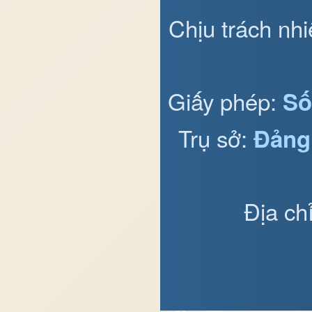
Chịu trách nh
Giấy phép:
Số
Trụ sở:
Đảng
Địa ch