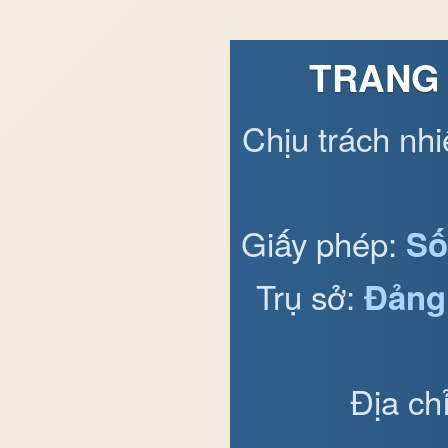
TRANG 
Chịu trách nh
Giấy phép:
Số
Trụ sở:
Đảng
Địa ch