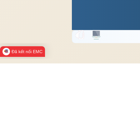
Đã kết nối EMC