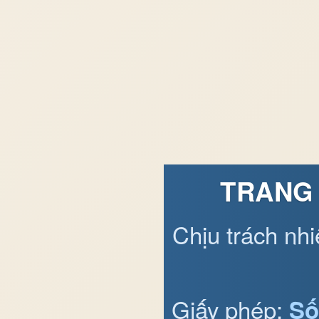
TRANG 
Chịu trách nh
Giấy phép:
Số