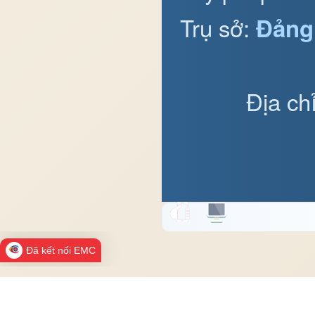
Trụ sở:
Đảng
Địa ch
Đã kết nối EMC