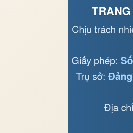
TRANG 
Chịu trách nh
Giấy phép:
Số
Trụ sở:
Đảng
Địa ch