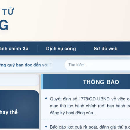
 TỬ
G
ành chính Xã
Dịch vụ công
Sơ đồ web
ạn đọc đến với Trang thông tin điện tử xã Mường Ảng
C
THÔNG BÁO
Quyết định số 1778/QĐ-UBND về việc c
mục thủ tục hành chính mới ban hành tr
hay thế
đăng ký hoạt động của...
Báo cáo kết quả rà soát, đánh giá thủ tụ