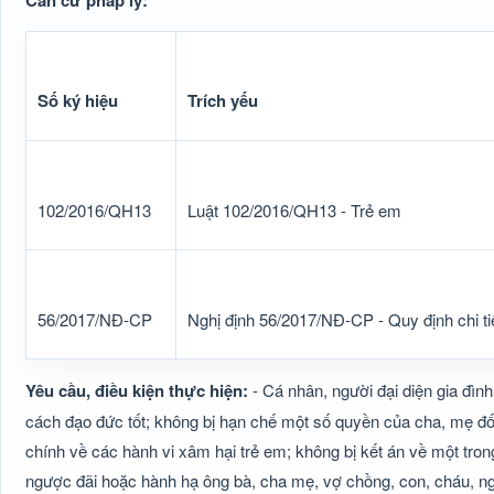
Căn cứ pháp lý:
Số ký hiệu
Trích yếu
102/2016/QH13
Luật 102/2016/QH13 - Trẻ em
56/2017/NĐ-CP
Nghị định 56/2017/NĐ-CP - Quy định chi ti
Yêu cầu, điều kiện thực hiện:
- Cá nhân, người đại diện gia đìn
cách đạo đức tốt; không bị hạn chế một số quyền của cha, mẹ đối
chính về các hành vi xâm hại trẻ em; không bị kết án về một tr
ngược đãi hoặc hành hạ ông bà, cha mẹ, vợ chồng, con, cháu, n