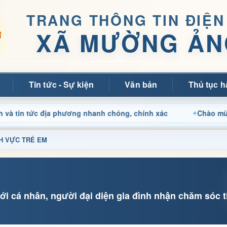
TRANG THÔNG TIN ĐIỆN
XÃ MƯỜNG ẢN
Tin tức - Sự kiện
Văn bản
Thủ tục h
 tức địa phương nhanh chóng, chính xác
Chào mừng quý b
ĨNH VỰC TRẺ EM
ới cá nhân, người đại diện gia đình nhận chăm sóc t