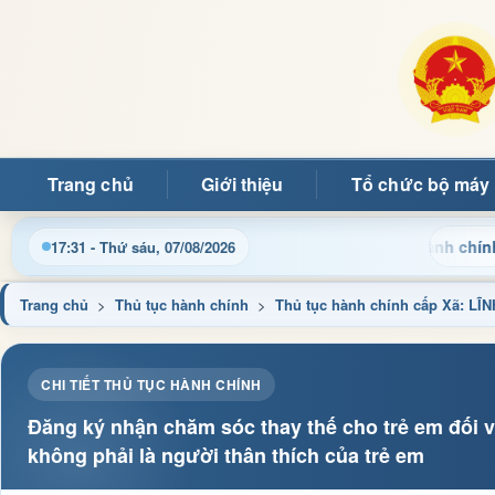
Trang chủ
Giới thiệu
Tổ chức bộ máy
Cập nhật thông tin điều hành, thủ tục hành chính và tin
17:31 - Thứ sáu, 07/08/2026
Trang chủ
>
Thủ tục hành chính
>
Thủ tục hành chính cấp Xã: L
CHI TIẾT THỦ TỤC HÀNH CHÍNH
Đăng ký nhận chăm sóc thay thế cho trẻ em đối v
không phải là người thân thích của trẻ em