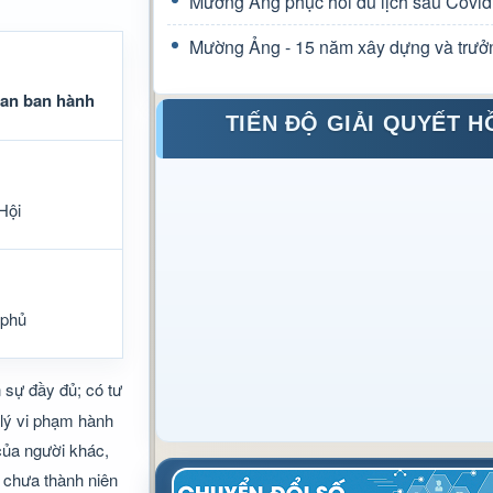
Mường Ảng phục hồi du lịch sau Covid
Mường Ảng - 15 năm xây dựng và trưở
an ban hành
TIẾN ĐỘ GIẢI QUYẾT H
Hội
 phủ
n sự đầy đủ; có tư
 lý vi phạm hành
của người khác,
 chưa thành niên