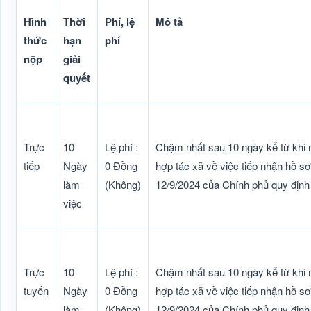
Hình
Thời
Phí, lệ
Mô tả
thức
hạn
phí
nộp
giải
quyết
Trực
10
Lệ phí :
Chậm nhất sau 10 ngày kể từ khi n
tiếp
Ngày
0 Đồng
hợp tác xã về việc tiếp nhận hồ 
làm
(Không)
12/9/2024 của Chính phủ quy định 
việc
Trực
10
Lệ phí :
Chậm nhất sau 10 ngày kể từ khi n
tuyến
Ngày
0 Đồng
hợp tác xã về việc tiếp nhận hồ 
làm
(Không)
12/9/2024 của Chính phủ quy định 