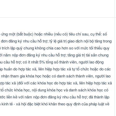
p ứng một (bắt buộc) hoặc nhiều (nếu có) tiêu chí sau, cụ thể: số
đơn đăng ký nhu cầu hỗ trợ; tỷ lệ giá trị giao dịch nội bộ tăng trong
ệ trích lập quỹ chung không chia cao hơn so với mức tối thiểu quy
ới năm nộp đơn đăng ký nhu cầu hỗ trợ; tăng giá trị tài sản chung
 cầu hỗ trợ; có ít nhất 5% tổng số thành viên, người lao động
ập huấn do hợp tác xã, liên hiệp hợp tác xã tự tổ chức hoặc do các
 nhận tham gia khóa học hoặc có danh sách thành viên, người lao
p tác xã (đối với các khóa học do hợp tác xã, liên hiệp hợp tác xã
ạch tổ chức khóa học, nội dung khóa học và danh sách khóa học có
ước liền kề với năm nộp đơn đăng ký nhu cầu hỗ trợ; đã thành lập
n kinh tế - xã hội đặc biệt khó khăn theo quy định của pháp luật về