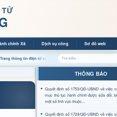
 TỬ
G
ành chính Xã
Dịch vụ công
Sơ đồ web
ông tin điện tử xã Mường Ảng
Cập nhật thông tin điều h
THÔNG BÁO
Quyết định số 1753/QĐ-UBND về việc c
mục thủ tục hành chính được sửa đổi, b
một số lĩnh vực thuộc...
Quyết định số 1724/QĐ-UBND về việc c