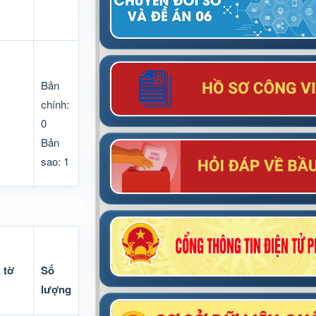
Bản
chính:
0
Bản
sao: 1
 tờ
Số
lượng