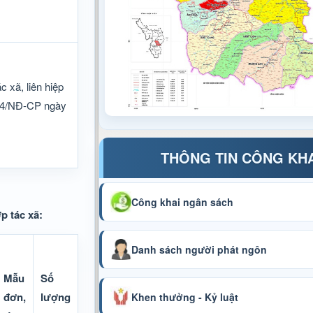
 xã, liên hiệp
024/NĐ-CP ngày
THÔNG TIN CÔNG KH
Công khai ngân sách
p tác xã:
Danh sách người phát ngôn
Mẫu
Số
đơn,
lượng
Khen thưởng - Kỷ luật