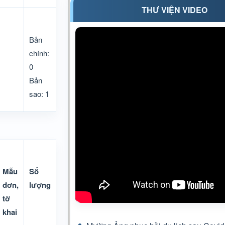
THƯ VIỆN VIDEO
Bản
chính:
0
Bản
sao: 1
Mẫu
Số
đơn,
lượng
tờ
khai