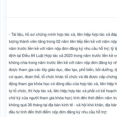
- Tài liệu, hồ sơ chứng minh hợp tác xã, liên hiệp hợp tác xã đá
lượng thành viên tăng trong 02 năm liên tiếp liền kề với năm nộp 
năm trước liền kề với năm nộp đơn đăng ký nhu cầu hỗ trợ; tỷ l
định tại Điều 84 Luật Hợp tác xã 2023 trong năm trước liền kề v
không chia trong năm trước liền kề với năm nộp đơn đăng ký nhu
được tham gia các lớp giáo dục, đào tạo, phổ biến, bồi dưỡng, t
cơ quan, đoàn thể, tổ chức khác tổ chức và đã được cấp chứng
động tham gia khóa học có đóng dấu của hợp tác xã, liên hiệp hợ
tự tổ chức, thì hợp tác xã, liên hiệp hợp tác xã phải có kế ho
chữ ký của người tham gia khóa học) tính đến thời điểm năm tr
không quá 36 tháng tại địa bàn kinh tế - xã hội khó khăn, địa bà
đầu tư tính đến thời điểm nộp đơn đăng ký nhu cầu hỗ trợ;