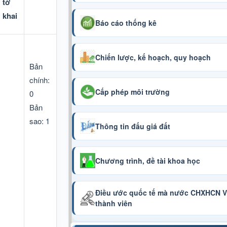
tờ
khai
Báo cáo thống kê
Chiến lược, kế hoạch, quy hoạch
Bản
chính:
Cấp phép môi trường
0
Bản
sao: 1
Thông tin đấu giá đất
Chương trình, đề tài khoa học
Điều ước quốc tế mà nước CHXHCN Vi
thành viên