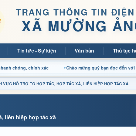
TRANG THÔNG TIN ĐIỆN
XÃ MƯỜNG ẢN
Tin tức - Sự kiện
Văn bản
Thủ tục h
óng, chính xác
Chào mừng quý bạn đọc đến với Trang th
LĨNH VỰC HỖ TRỢ TỔ HỢP TÁC, HỢP TÁC XÃ, LIÊN HIỆP HỢP TÁC XÃ
, liên hiệp hợp tác xã