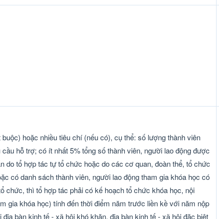
t buộc) hoặc nhiều tiêu chí (nếu có), cụ thể: số lượng thành viên
 cầu hỗ trợ; có ít nhất 5% tổng số thành viên, người lao động được
ấn do tổ hợp tác tự tổ chức hoặc do các cơ quan, đoàn thể, tổ chức
ặc có danh sách thành viên, người lao động tham gia khóa học có
tổ chức, thì tổ hợp tác phải có kế hoạch tổ chức khóa học, nội
 gia khóa học) tính đến thời điểm năm trước liền kề với năm nộp
ịa bàn kinh tế - xã hội khó khăn, địa bàn kinh tế - xã hội đặc biệt