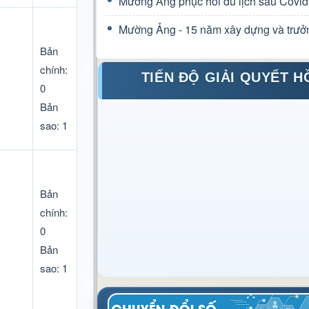
Mường Ảng phục hồi du lịch sau Covid
Mường Ảng - 15 năm xây dựng và trưở
Bản
chính:
TIẾN ĐỘ GIẢI QUYẾT H
0
Bản
sao: 1
Bản
chính:
0
Bản
sao: 1