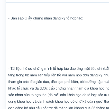
- Bản sao Giấy chứng nhận đăng ký tổ hợp tác;
- Tài liệu, hồ sơ chứng minh tổ hợp tác đáp ứng một tiêu chí (bắ
tăng trong 02 năm liên tiếp liền kề với năm nộp đơn đăng ký nhu
tham gia các lớp giáo dục, đào tạo, phổ biến, bồi dưỡng, tập hu
khác tổ chức và đã được cấp chứng nhận tham gia khóa học ho
xác nhận của tổ hợp tác (đối với các khóa học do tổ hợp tác tự 
dung khóa học và danh sách khóa học có chữ ký của người tham
đơn đăng ký nhu cầu hỗ trợ; đã thành lập không quá 36 tháng tại đ