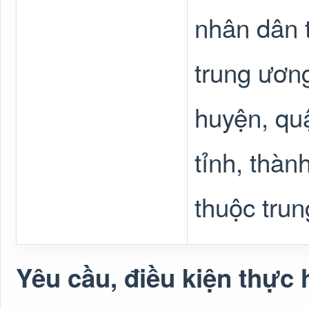
nhân dân t
trung ươn
huyện, quậ
tỉnh, thàn
thuộc tru
Yêu cầu, điều kiện thực 