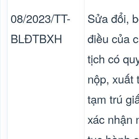
08/2023/TT-
Sửa đổi, b
BLĐTBXH
điều của c
tịch có qu
nộp, xuất 
tạm trú gi
xác nhận n