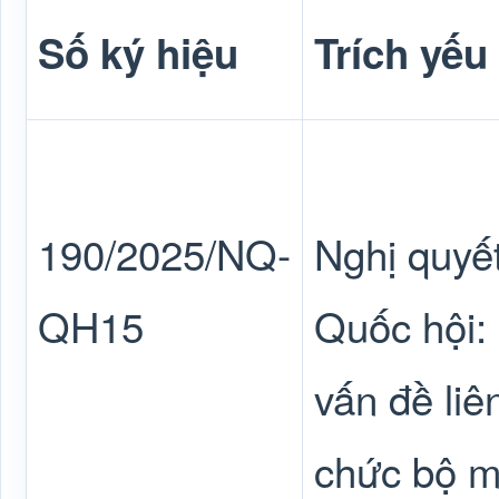
Số ký hiệu
Trích yếu
190/2025/NQ-
Nghị quyế
QH15
Quốc hội: 
vấn đề liê
chức bộ m