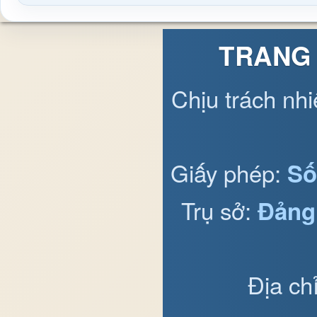
TRANG 
Chịu trách nh
Giấy phép:
Số
Trụ sở:
Đảng
Địa ch