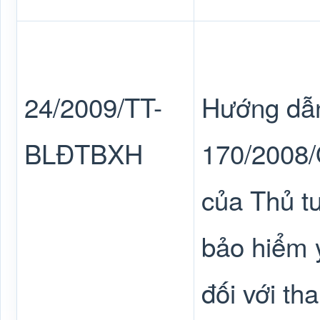
24/2009/TT-
Hướng dẫn
BLĐTBXH
170/2008/
của Thủ t
bảo hiểm y
đối với th