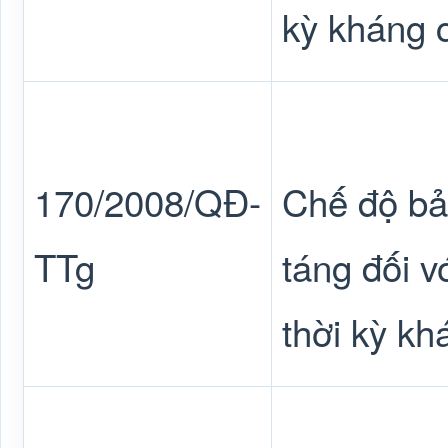
kỳ kháng 
170/2008/QĐ-
Chế độ bảo
TTg
táng đối v
thời kỳ k