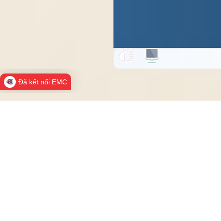
Đã kết nối EMC